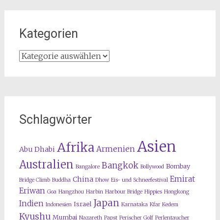
Kategorien
Kategorien
Schlagwörter
Asien
Afrika
Armenien
Abu Dhabi
Australien
Bangkok
Bombay
Bangalore
Bollywood
Emirat
China
Bridge Climb
Buddha
Dhow
Eis- und Schneefestival
Eriwan
Goa
Hangzhou
Harbin
Harbour Bridge
Hippies
Hongkong
Japan
Indien
Israel
Indonesien
Karnataka
Kfar Kedem
Kyushu
Mumbai
Nazareth
Papst
Perischer Golf
Perlentaucher