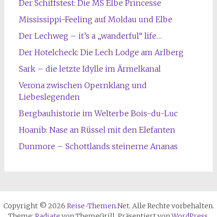
Der Schiffstest: Die MS Elbe Princesse
Mississippi-Feeling auf Moldau und Elbe
Der Lechweg – it’s a „wanderful“ life…
Der Hotelcheck: Die Lech Lodge am Arlberg
Sark – die letzte Idylle im Ärmelkanal
Verona zwischen Opernklang und
Liebeslegenden
Bergbauhistorie im Welterbe Bois-du-Luc
Hoanib: Nase an Rüssel mit den Elefanten
Dunmore – Schottlands steinerne Ananas
Copyright © 2026
Reise-Themen.Net
. Alle Rechte vorbehalten.
Theme:
Radiate
von ThemeGrill. Präsentiert von
WordPress
.