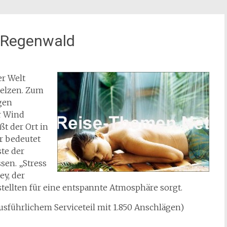
n Regenwald
er Welt
telzen. Zum
igen
r Wind
ßt der Ort in
r bedeutet
ste der
sen. „Stress
ey, der
ellten für eine entspannte Atmosphäre sorgt.
usführlichem Serviceteil mit 1.850 Anschlägen)