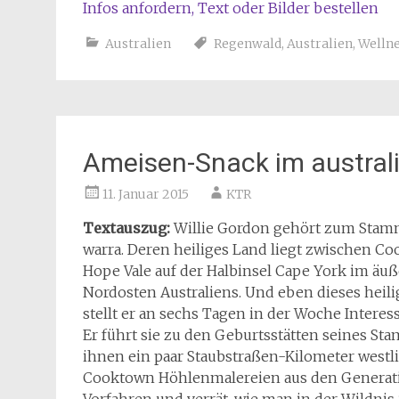
Infos anfordern, Text oder Bilder bestellen
Australien
Regenwald
,
Australien
,
Welln
Ameisen-Snack im austral
11. Januar 2015
KTR
Textauszug:
Willie Gordon gehört zum Stam
warra. Deren heiliges Land liegt zwischen C
Hope Vale auf der Halbinsel Cape York im äu
Nordosten Australiens. Und eben dieses heil
stellt er an sechs Tagen in der Woche Interess
Er führt sie zu den Geburtsstätten seines Sta
ihnen ein paar Staubstraßen-Kilometer westl
Cooktown Höhlenmalereien aus den Generat