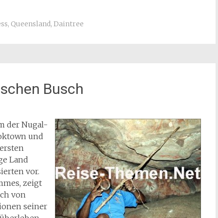
ess
,
Queensland
,
Daintree
ischen Busch
m der Nugal-
ooktown und
ßersten
ige Land
ierten vor.
mmes, zeigt
ich von
ionen seiner