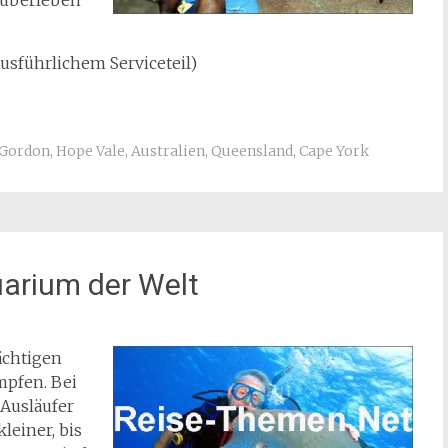
s überleben
ausführlichem Serviceteil)
 Gordon
,
Hope Vale
,
Australien
,
Queensland
,
Cape York
arium der Welt
ächtigen
mpfen. Bei
 Ausläufer
leiner, bis