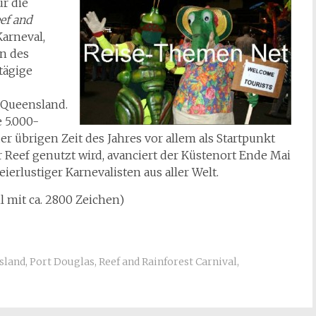
ur die
ef and
Karneval,
en des
tägige
 Queensland.
 5.000-
 übrigen Zeit des Jahres vor allem als Startpunkt
 Reef genutzt wird, avanciert der Küstenort Ende Mai
rlustiger Karnevalisten aus aller Welt.
il mit ca. 2800 Zeichen)
sland
,
Port Douglas
,
Reef and Rainforest Carnival
,