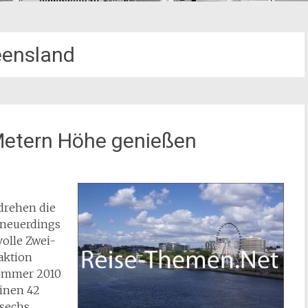
ensland
 Metern Höhe genießen
 drehen die
 neuerdings
olle Zwei-
aktion
sommer 2010
einen 42
 sechs