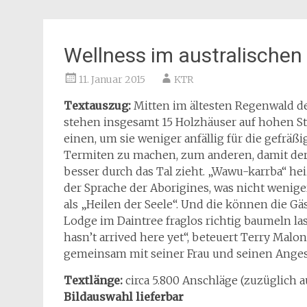
Wellness im australische
11. Januar 2015
KTR
Textauszug:
Mitten im ältesten Regenwald d
stehen insgesamt 15 Holzhäuser auf hohen S
einen, um sie weniger anfällig für die gefräß
Termiten zu machen, zum anderen, damit de
besser durch das Tal zieht. „Wawu-karrba“ hei
der Sprache der Aborigines, was nicht wenige
als „Heilen der Seele“. Und die können die Gä
Lodge im Daintree fraglos richtig baumeln las
hasn’t arrived here yet“, beteuert Terry Malon
gemeinsam mit seiner Frau und seinen Angest
Textlänge:
circa 5.800 Anschläge (zuzüglich a
Bildauswahl lieferbar