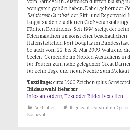
vom Karneval in Australien dürften bislang n
wenigsten gehört haben. Dabei gehört der
Re
Rainforest Carnival
, der Riff- und Regenwald-
längst zu den etablierten Großveranstaltung
Fünften Kontinents. Seit 1994 steigt der zehn
Feiermarathon im sonst eher beschaulichen
Hafenstädtchen Port Douglas im Bundesstaat
So auch vom 22. bis 31. Mai 2009. Während die
Seelen-Gemeinde im Norden Australiens in der
für Touren zum nahe gelegenen Great Barrier
für zehn Tage und neun Nächte zum Mekka feie
Textlänge:
circa 3.500 Zeichen (plus Servicete
Bildauswahl lieferbar
Infos anfordern, Text oder Bilder bestellen
Australien
Regenwald
,
Australien
,
Queen
Karneval