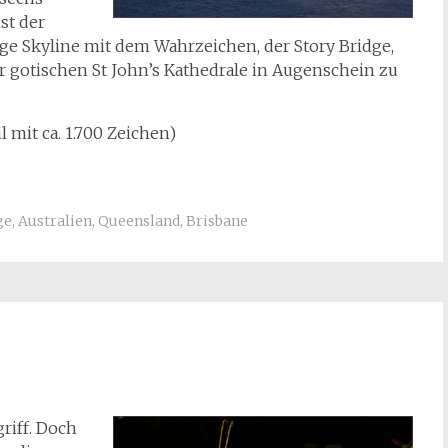
st der
ige Skyline mit dem Wahrzeichen, der Story Bridge,
r gotischen St John’s Kathedrale in Augenschein zu
l mit ca. 1.700 Zeichen)
ge
,
Australien
,
Queensland
,
Brisbane
griff. Doch