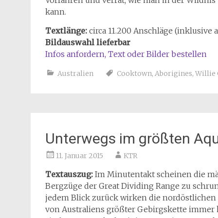
Vorfahren und verrät, wie man in der Wildni
kann.
Textlänge:
circa 11.200 Anschläge (inklusive 
Bildauswahl lieferbar
Infos anfordern, Text oder Bilder bestellen
Australien
Cooktown
,
Aborigines
,
Willie
Unterwegs im größten Aqu
11. Januar 2015
KTR
Textauszug:
Im Minutentakt scheinen die m
Bergzüge der Great Dividing Range zu schru
jedem Blick zurück wirken die nordöstlichen
von Australiens größter Gebirgskette immer k