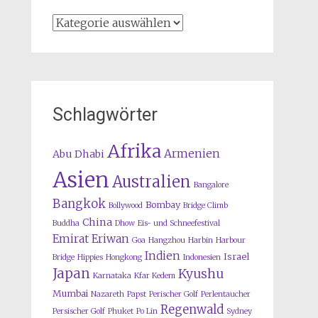
Kategorien
Schlagwörter
Afrika
Armenien
Abu Dhabi
Asien
Australien
Bangalore
Bangkok
Bombay
Bollywood
Bridge Climb
China
Buddha
Dhow
Eis- und Schneefestival
Emirat
Eriwan
Goa
Hangzhou
Harbin
Harbour
Indien
Israel
Bridge
Hippies
Hongkong
Indonesien
Japan
Kyushu
Karnataka
Kfar Kedem
Mumbai
Nazareth
Papst
Perischer Golf
Perlentaucher
Regenwald
Persischer Golf
Phuket
Po Lin
Sydney