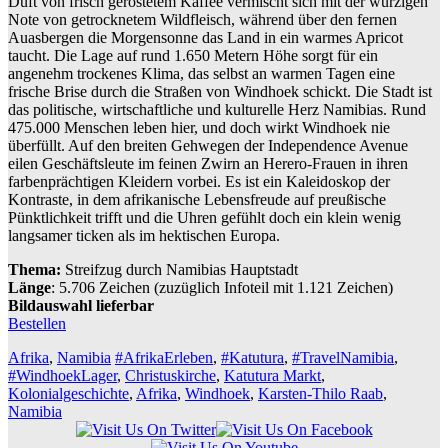
Duft von frisch geröstetem Kaffee vermischt sich mit der würzigen
Note von getrocknetem Wildfleisch, während über den fernen
Auasbergen die Morgensonne das Land in ein warmes Apricot
taucht. Die Lage auf rund 1.650 Metern Höhe sorgt für ein
angenehm trockenes Klima, das selbst an warmen Tagen eine
frische Brise durch die Straßen von Windhoek schickt. Die Stadt ist
das politische, wirtschaftliche und kulturelle Herz Namibias. Rund
475.000 Menschen leben hier, und doch wirkt Windhoek nie
überfüllt. Auf den breiten Gehwegen der Independence Avenue
eilen Geschäftsleute im feinen Zwirn an Herero-Frauen in ihren
farbenprächtigen Kleidern vorbei. Es ist ein Kaleidoskop der
Kontraste, in dem afrikanische Lebensfreude auf preußische
Pünktlichkeit trifft und die Uhren gefühlt doch ein klein wenig
langsamer ticken als im hektischen Europa.
Thema:
Streifzug durch Namibias Hauptstadt
Länge
: 5.706 Zeichen (zuzüglich Infoteil mit 1.121 Zeichen)
Bildauswahl lieferbar
Bestellen
Afrika
,
Namibia
#AfrikaErleben
,
#Katutura
,
#TravelNamibia
,
#WindhoekLager
,
Christuskirche
,
Katutura Markt
,
Kolonialgeschichte
,
Afrika
,
Windhoek
,
Karsten-Thilo Raab
,
Namibia