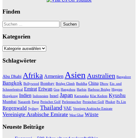
Finden
Suchen
nach:
Kategorien
Kategorien
Schlagwörter
Asien
Afrika
Australien
Armenien
Abu Dhabi
Bangalore
Bangkok
China
Bombay
Bollywood
Bridge Climb
Buddha
Dhow
Eis- und
Emirat
Eriwan
Schneefestival
Goa
Hangzhou
Harbin
Harbour Bridge
Hippies
Japan
Kyushu
Indien
Israel
Hongkong
Indonesien
Karnataka
Kfar Kedem
Mumbai
Nazareth
Papst
Perischer Golf
Perlentaucher
Persischer Golf
Phuket
Po Lin
Thailand
Regenwald
VAE
Sydney
Vereiigte Arabische Emirate
Vereinigte Arabische Emirate
Wüste
West Ghat
Neueste Beiträge