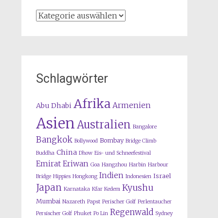
Kategorien
Schlagwörter
Afrika
Armenien
Abu Dhabi
Asien
Australien
Bangalore
Bangkok
Bombay
Bollywood
Bridge Climb
China
Buddha
Dhow
Eis- und Schneefestival
Emirat
Eriwan
Goa
Hangzhou
Harbin
Harbour
Indien
Israel
Bridge
Hippies
Hongkong
Indonesien
Japan
Kyushu
Karnataka
Kfar Kedem
Mumbai
Nazareth
Papst
Perischer Golf
Perlentaucher
Regenwald
Persischer Golf
Phuket
Po Lin
Sydney