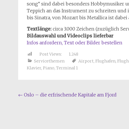
song“ sind dabei besonders Hobbymusiker un
Teppich an das Instrument zu schreiten und i
bis Sinatra, von Mozart bis Metallica ist dabei
Textlänge:
circa 3.000 Zeichen (zuzüglich Serv
Bildauswahl
und Videoclips
lieferbar
Infos anfordern, Text oder Bilder bestellen
Post Views:
1.248
Servicethemen
Airport
,
Flughafen
,
Flugh
Klavier
,
Piano
,
Terminal 1
Beitragsnavigation
←
Oslo – die erfrischende Kapitale am Fjord