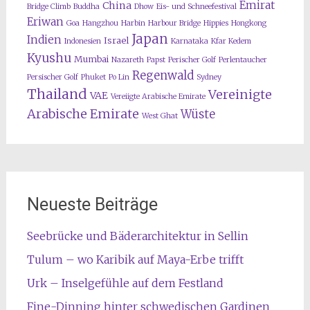
Emirat
China
Bridge Climb
Buddha
Dhow
Eis- und Schneefestival
Eriwan
Goa
Hangzhou
Harbin
Harbour Bridge
Hippies
Hongkong
Japan
Indien
Israel
Indonesien
Karnataka
Kfar Kedem
Kyushu
Mumbai
Nazareth
Papst
Perischer Golf
Perlentaucher
Regenwald
Persischer Golf
Phuket
Po Lin
Sydney
Thailand
Vereinigte
VAE
Vereiigte Arabische Emirate
Arabische Emirate
Wüste
West Ghat
Neueste Beiträge
Seebrücke und Bäderarchitektur in Sellin
Tulum – wo Karibik auf Maya-Erbe trifft
Urk – Inselgefühle auf dem Festland
Fine-Dinning hinter schwedischen Gardinen